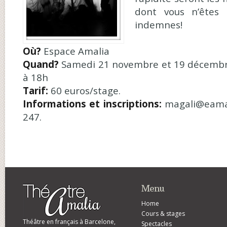
dont vous n’êtes 
indemnes!
Où?
Espace Amalia
Quand?
Samedi 21 novembre et 19 décembre
à 18h
Tarif:
60 euros/stage.
Informations et inscriptions:
magali@eamal
247.
Menu
Home
Cours & stages
Théâtre en français à Barcelone,
Spectacles